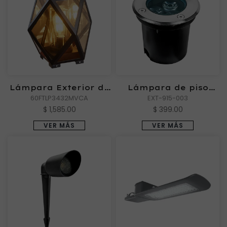
Lámpara Exterior de
Lámpara de piso
Piso ALTER I
60FTLP3432MVCA
empotrable Exterior
EXT-915-003
DRAG II
$ 1,585.00
$ 399.00
VER MÁS
VER MÁS