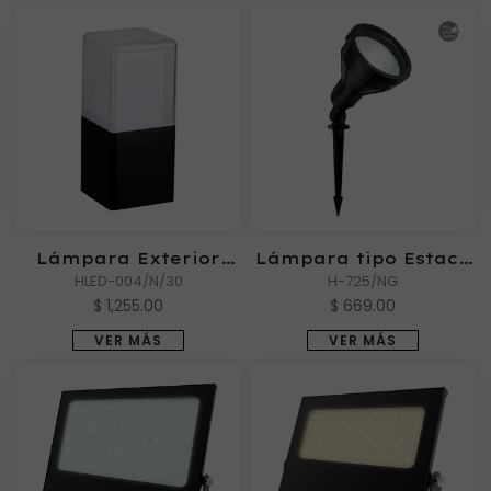
Lámpara Exterior
Lámpara tipo Estaca
HLED-004/N/30
OBELIX IV
Exterior BILAR I
H-725/NG
$ 1,255.00
$ 669.00
VER MÁS
VER MÁS