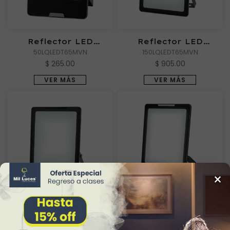
Reflector LED
Reflector LED
Exterior ZIBAL IV de
50LQLEDT65MVN
Exterior ZIBAL VI de
150LQLEDT65MVN
Luz de Día
Luz de Día
$ 265.00
$ 905.00
VER MÁS
VER MÁS
×
Reflector LED
Reflector LED
Exterior ZIBAL VII
200LQLEDT65MVN
Exterior ZIBAL VIII
300LQLEDT65MVN
de Luz de Día
de Luz de Día