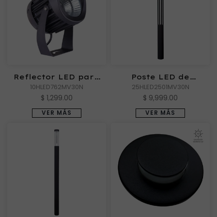
Reflector LED para
Poste LED de
sobreponer o estaca,
10HLED762MV30N
exterior, 25 W, Luz
25HLED2501MV30N
10 W, Luz suave
suave cálida
$ 1,299.00
$ 9,999.00
cálida
VER MÁS
VER MÁS