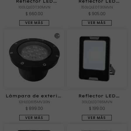
Reflector LED
Reflector LED
Exterior ZIBAL V de
100LQLEDT30MVN
Exterior ZIBAL VI de
150LQLEDT30MVN
Luz Cálida
Luz Cálida
$ 660.00
$ 905.00
VER MÁS
VER MÁS
Lámpara de exterior
Reflector LED
LED para empotrar
12HLED615MV30N
Exterior ZIBAL III de
30LQLEDT65MVN
en piso, 12 W, Luz
Luz de Día
$ 899.00
$ 199.00
suave cálida, ideal
VER MÁS
VER MÁS
zona costera