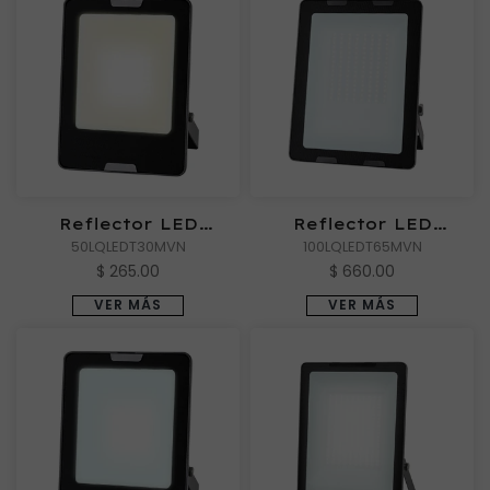
Reflector LED
Reflector LED
Exterior ZIBAL IV de
50LQLEDT30MVN
Exterior ZIBAL V de
100LQLEDT65MVN
Luz Cálida
Luz de Día
$ 265.00
$ 660.00
VER MÁS
VER MÁS