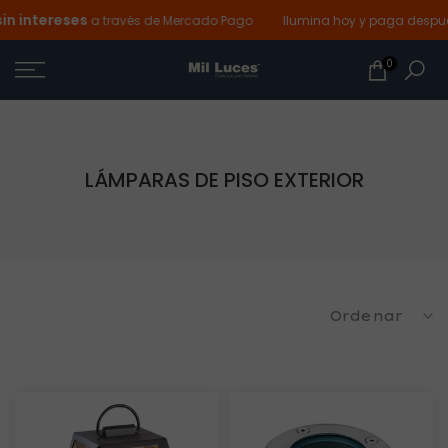
n intereses
Ir
a través de Mercado Pago
Ilumina hoy y paga después
al
0
contenido
LÁMPARAS DE PISO EXTERIOR
Ordenar