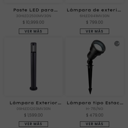
Poste LED para
Lámpara de exterior
sobreponer, 30 W, Luz
30HLED2500MV30N
LED para empotrar, 6
6HLED941MV30N
suave cálida
W, Luz suave cálida
$ 10,999.00
$ 799.00
VER MÁS
VER MÁS
Lámpara Exterior
Lámpara tipo Estaca
09HLED1203MV30N
DRACO
Exterior BILAR
H-715/NG
$ 1,599.00
$ 479.00
VER MÁS
VER MÁS