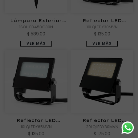
Lámpara Exterior
Reflector LED
ZOLBENE III
1SOLLED45DC30N
Exterior SANSUNA I
10LQLEDY30MVN
de Luz cálida
$ 589.00
$ 135.00
VER MÁS
VER MÁS
Reflector LED
Reflector LED
Exterior SANSUNA I
10LQLEDY65MVN
Exterior SANSUNA II
20LQLEDY30MVN
de Luz de día
de Luz cálida
$ 135.00
$ 175.00