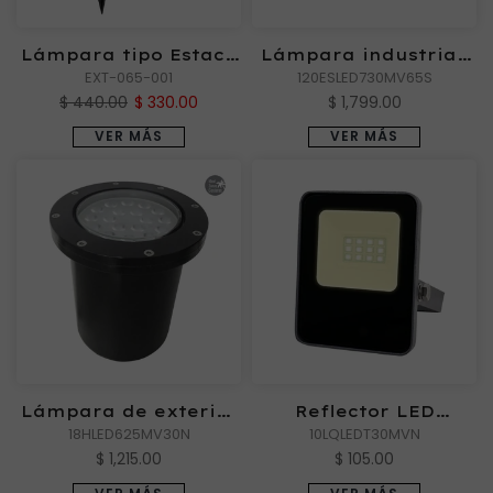
Lámpara tipo Estaca
Lámpara industrial,
Exterior IZAR
EXT-065-001
exterior LED para
120ESLED730MV65S
punta de poste, 120
$ 440.00
$ 330.00
$ 1,799.00
W, Luz de día
VER MÁS
VER MÁS
Lámpara de exterior
Reflector LED
LED para empotrar
18HLED625MV30N
Exterior ZIBAL I de
10LQLEDT30MVN
en piso, 18 W, Luz
Luz Cálida
$ 1,215.00
$ 105.00
suave cálida