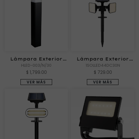
Lámpara Exterior
Lámpara Exterior
OBELIX III
HLED-003/N/30
1SOLLED44DC30N
ZOLBENE II
$ 1,799.00
$ 729.00
VER MÁS
VER MÁS