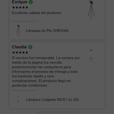
Enrique
Excelente calidad del producto
Lámpara de Pie CHECHIA
Claudia
El servicio fue inmejorable. La compra por
medio de la página fue sencilla
posteriormente me contactaron para
informarme el proceso de entrega y esta
fue bastante rápida y cero
complicaciones. El producto llegó en
perfectas condiciones
Lámpara Colgante NICE I 1L GD
Lucero
Montserrat lizbeth
oscar
Andrey Moises
Jorge
ATK GRUPO INMOBILIARIO Y
EIDRIC
Roberto
Ericka Belem
Brian
Arturo
Vera Lucia
Mercedes
AMERICA LIZBETH