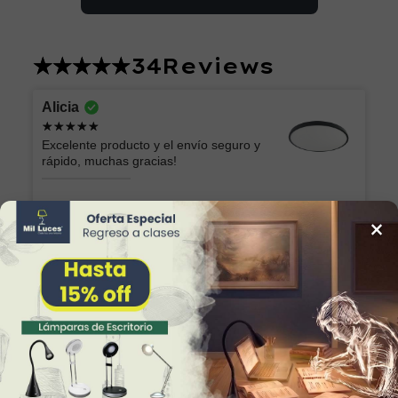
34
Reviews
Alicia
Excelente producto y el envío seguro y
rápido, muchas gracias!
Lámpara de Plafón AKARI 049 NG Luz Neutra
×
Marilu
Lo que esperaba. Muy bonita y fácil de
colocar
Lámpara Semiplafón KABAH 003 Dorado