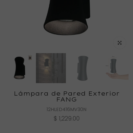
Haz clic
Lámpara de Pared Exterior
FANG
12HLED416MV30N
$ 1,229.00