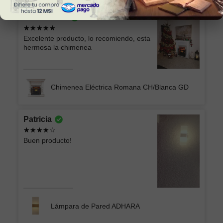
Sonia Alicia
Excelente producto, lo recomiendo, esta
hermosa la chimenea
Chimenea Eléctrica Romana CH/Blanca GD
Patricia
Buen producto!
Lámpara de Pared ADHARA