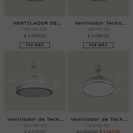
VENTILADOR DE
Ventilador Techo
TECHO HARLOW
VEN-115-002
HARLOW GRIS:
VEN-115-001
DORADO 72W CCT
Elegancia Retráctil y
$ 4,699.00
$ 4,699.00
Luces LED
VER MÁS
VER MÁS
Ventilador de Techo
Ventilador de Techo
REMOLINO 72W
VEN-109-001
TROMBA
VEN-112-001
$ 4,070.00
$ 2,990.00
$ 2,242.00