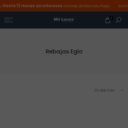
Hasta 12 meses sin intereses
Ir
:
a través de Mercado Pago
Ilumi
al
0
contenido
Rebajas Eglo
Ordenar