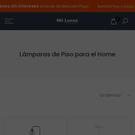
ses sin intereses
Ir
a través de Mercado Pago
Ilumina hoy y paga 
al
0
contenido
Lámparas de Piso para el Home
Ordenar