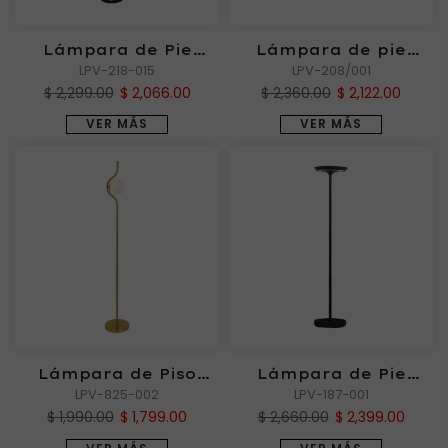
Lámpara de Pie
Lámpara de pie
LPV-218-015
HARUKI
LPV-208/001
SOANE
$ 2,299.00
$ 2,066.00
$ 2,360.00
$ 2,122.00
VER MÁS
VER MÁS
Lámpara de Piso
Lámpara de Pie
ZIBAL Dorado
LPV-825-002
SASORI NG
LPV-187-001
$ 1,990.00
$ 1,799.00
$ 2,660.00
$ 2,399.00