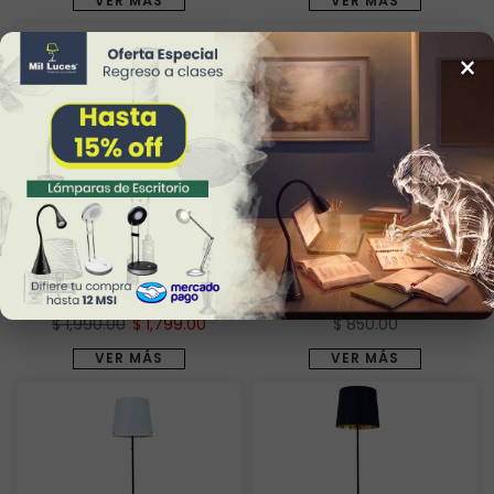
VER MÁS
VER MÁS
×
Abrir barra lateral
Lámpara de Piso
Lámpara de Piso
ZIBAL Negro
LPV-825-001
Exterior BANTRY
EXT-497-001
$ 1,990.00
$ 1,799.00
$ 850.00
VER MÁS
VER MÁS