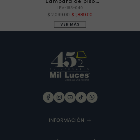
Lámpara de piso
LPV-163-040
NORI IV
$ 2,099.00
$ 1,889.00
VER MÁS
INFORMACIÓN