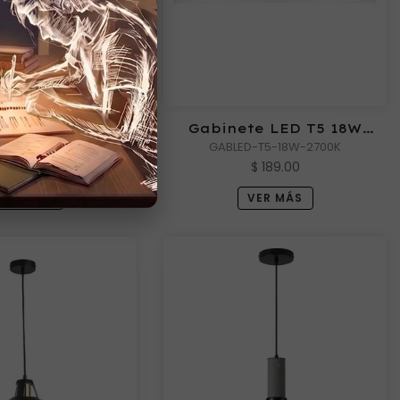
 LED PIXIS 024
Gabinete LED T5 18W
LED-640-024
GABLED-T5-18W-2700K
3000K
$ 315.00
$ 189.00
VER MÁS
VER MÁS