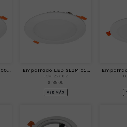
 009
Empotrado LED SLIM 012
Empotrad
ECM-257-012
6000 12W
E
$ 189.00
VER MÁS