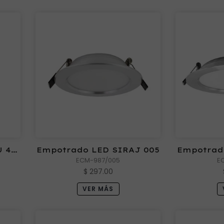
 45
Empotrado LED SIRAJ 005
Empotrad
ECM-987/005
E
$ 297.00
VER MÁS