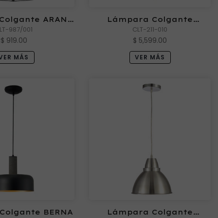
Colgante ARANA
Lámpara Colgante
il Luces
LT-987/001
ARTICHOKE 010
CLT-211-010
$ 919.00
$ 5,599.00
VER MÁS
VER MÁS
Colgante BERNA
Lámpara Colgante