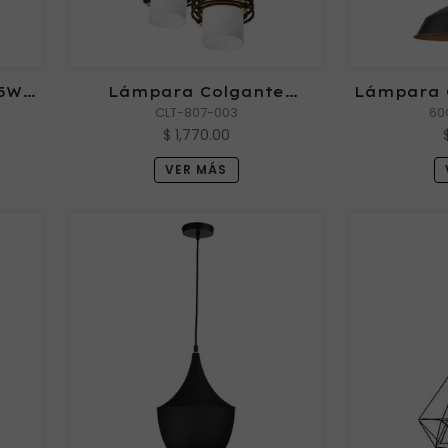
 5W
Lámpara Colgante
Lámpara 
AGABIA 003
CLT-807-003
60
$ 1,770.00
VER MÁS