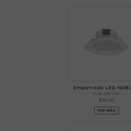
Empotrado LED NOBU
4000K 5W
ECM-241-045
$ 89.00
VER MÁS