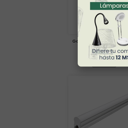
Gabinete LED PIXIS 
GABLED-640-013
$ 225.00
VER MÁS