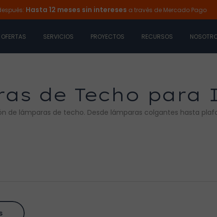
Hasta 12 meses sin intereses
s:
a través de Mercado Pago
Ilu
OFERTAS
SERVICIOS
PROYECTOS
RECURSOS
NOSOTR
as de Techo para I
ión de lámparas de techo. Desde lámparas colgantes hasta plaf
s