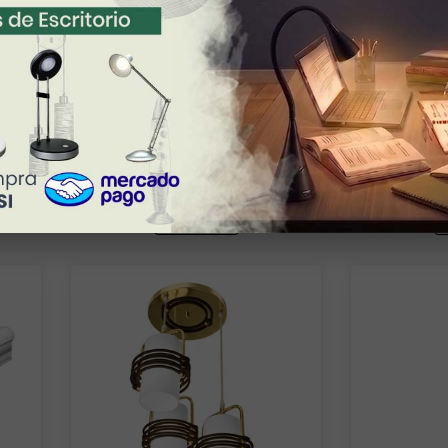
013
Gabinete LED PIXIS 018
Gabinete
GABLED-640-018
GAB
$ 279.00
VER MÁS