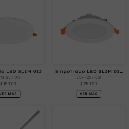
o LED SLIM 013
Empotrado LED SLIM 018
CM-257-013
ECM-257-018
3000 18W
$ 189.00
$ 259.00
VER MÁS
VER MÁS