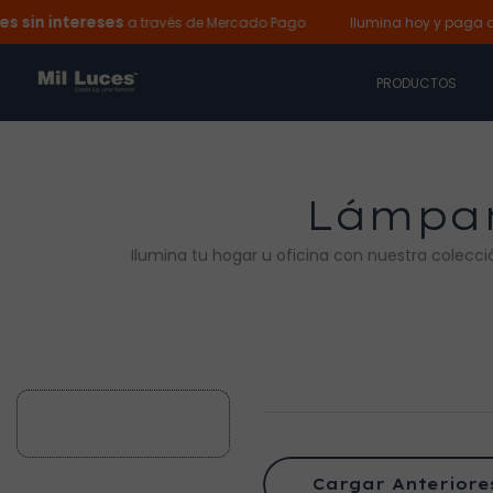
 intereses
Ir
a través de Mercado Pago
Ilumina hoy y paga despué
al
contenido
PRODUCTOS
Lámpar
Ilumina tu hogar u oficina con nuestra colecc
Cargar Anteriore