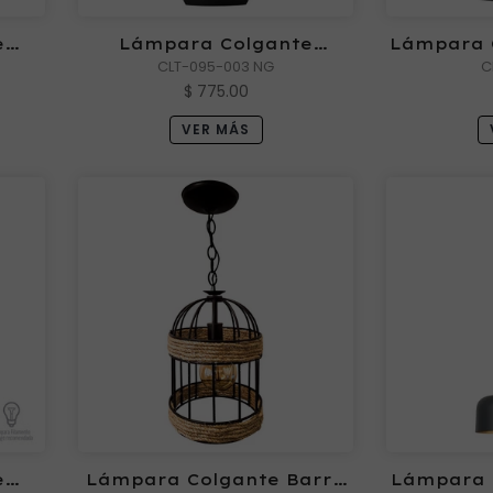
e
Lámpara Colgante
Lámpara 
il
ANTIQUE III Negra Mil
CLT-095-003 NG
M
C
Luces
$ 775.00
VER MÁS
e
Lámpara Colgante Barril
Lámpara 