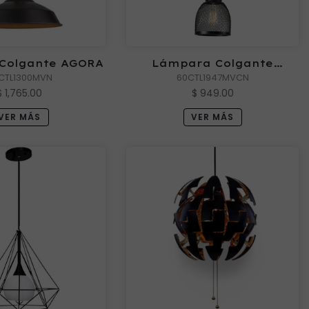
Colgante AGORA
Lámpara Colgante
CTL1300MVN
60CTL1947MVCN
ALPHER
$ 1,765.00
$ 949.00
VER MÁS
VER MÁS