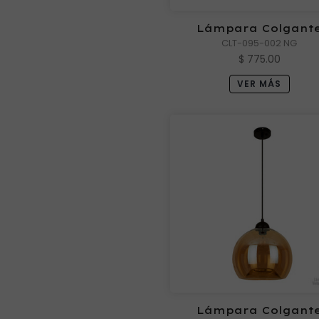
Lámpara Colgant
ANTIQUE II Negra M
CLT-095-002 NG
Luces
$ 775.00
VER MÁS
Lámpara Colgant