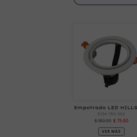
Empotrado LED HILLS
ECM-763-002
$ 189.00
$ 75.60
VER MÁS