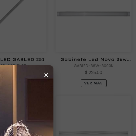
 LED GABLED 251
Gabinete Led Nova 36w
LED-837-TUBE
GABLED-36W-3000K
3000k
×
$ 255.00
$ 225.00
VER MÁS
VER MÁS