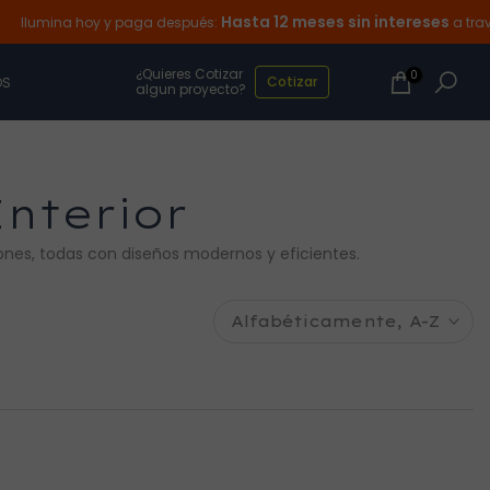
Hasta 12 meses sin intereses
mina hoy y paga después:
a través de
¿Quieres Cotizar
0
Cotizar
OS
algun proyecto?
nterior
ones, todas con diseños modernos y eficientes.
Alfabéticamente, A-Z