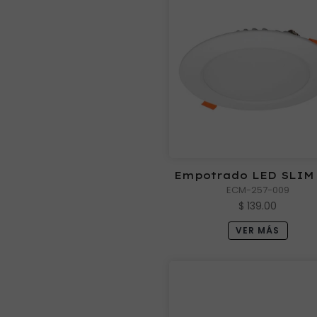
Empotrado LED SLIM
ECM-257-009
6000 9W
$ 139.00
VER MÁS