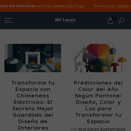
es sin intereses
Ir
a través de Mercado Pago
Ilumina hoy y paga d
al
0
contenido
Transforma tu
Predicciones del
Espacio con
Color del Año
Chimeneas
Según Pantone:
Eléctricas: El
Diseño, Color y
Secreto Mejor
Luz para
Guardado del
Transformar tu
Diseño de
Espacio
Interiores
Por
Ana Karen Bustamante