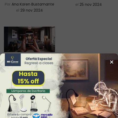
Por
Ana Karen Bustamante
el
25 nov 2024
el
29 nov 2024
×
La Realidad
Aumentada en el
Diseño de
Interiores:
Revolucionando
Espacios con
Innovación
Por
Ana Karen Bustamante
el
27 jun 2024